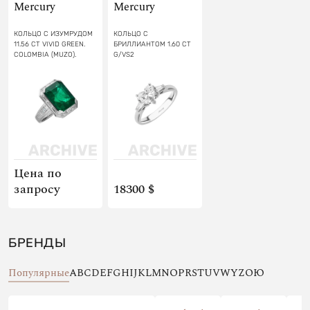
Mercury
Mercury
КОЛЬЦО С ИЗУМРУДОМ
КОЛЬЦО С
11.56 СТ VIVID GREEN.
БРИЛЛИАНТОМ 1.60 CT
COLOMBIA (MUZO).
G/VS2
Цена по
запросу
18300 $
БРЕНДЫ
Популярные
A
B
C
D
E
F
G
H
I
J
K
L
M
N
O
P
R
S
T
U
V
W
Y
Z
О
Ю