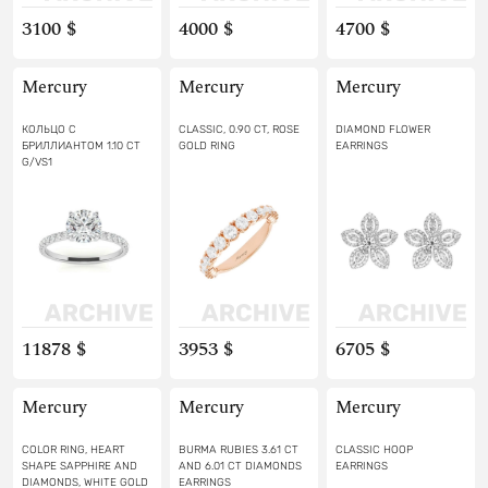
3100 $
4000 $
4700 $
Mercury
Mercury
Mercury
КОЛЬЦО С
CLASSIC, 0.90 CT, ROSE
DIAMOND FLOWER
БРИЛЛИАНТОМ 1.10 СТ
GOLD RING
EARRINGS
G/VS1
11878 $
3953 $
6705 $
Mercury
Mercury
Mercury
COLOR RING, HEART
BURMA RUBIES 3.61 CT
CLASSIC HOOP
SHAPE SAPPHIRE AND
AND 6.01 CT DIAMONDS
EARRINGS
DIAMONDS, WHITE GOLD
EARRINGS