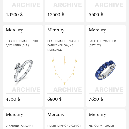
13500 $
12500 $
5500 $
Mercury
Mercury
Mercury
CUSHION DIAMOND 1.01
PEAR DIAMOND 1.43 CT
SAPPHIRE 9.89 CT RING
F/VS1 RING (GIA)
FANCY YELLOW/VS
(SIZE 52)
NECKLACE
4750 $
6800 $
7650 $
Mercury
Mercury
Mercury
DIAMOND PENDANT
HEART DIAMOND 0.51 CT
MERCURY FLOWER