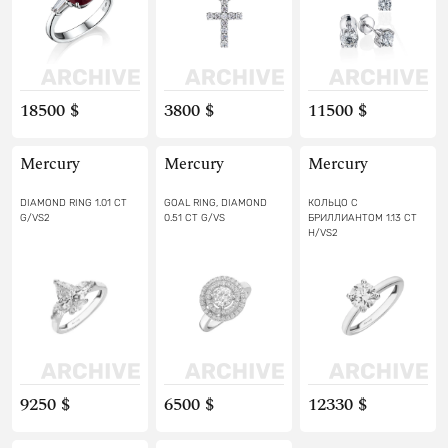
18500 $
3800 $
11500 $
Mercury
Mercury
Mercury
DIAMOND RING 1.01 CT
GOAL RING, DIAMOND
КОЛЬЦО С
G/VS2
0.51 CT G/VS
БРИЛЛИАНТОМ 1.13 CT
H/VS2
9250 $
6500 $
12330 $