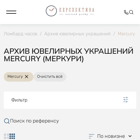
Ломбард часов
/
Архив ювелирных украшений
/
Mercury
АРХИВ ЮВЕЛИРНЫХ УКРАШЕНИЙ
MERCURY (МЕРКУРИ)
Mercury
Очистить всё
Фильтр
Поиск по референсу
По новизне