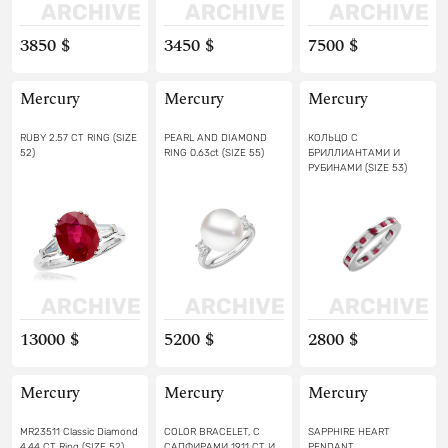
3850 $
3450 $
7500 $
Mercury
Mercury
Mercury
RUBY 2.57 CT RING (SIZE
PEARL AND DIAMOND
КОЛЬЦО С
52)
RING 0.63ct (SIZE 55)
БРИЛЛИАНТАМИ И
РУБИНАМИ (SIZE 53)
13000 $
5200 $
2800 $
Mercury
Mercury
Mercury
MR23511 Classic Diamond
COLOR BRACELET, С
SAPPHIRE HEART
4.44 CT Ring (SIZE 52)
САПФИРАМИ 19.11 СТ И
PENDANT