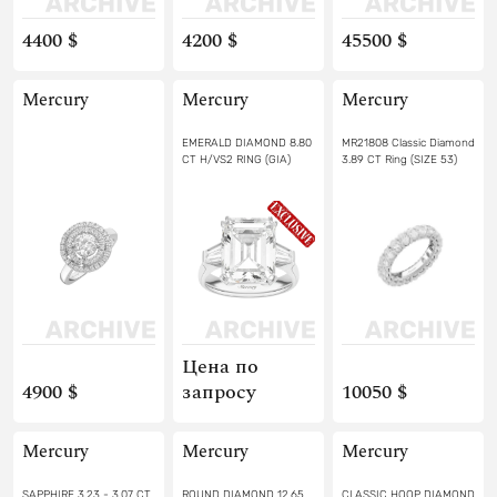
4400 $
4200 $
45500 $
Mercury
Mercury
Mercury
EMERALD DIAMOND 8.80
MR21808 Classic Diamond
CT H/VS2 RING (GIA)
3.89 CT Ring (SIZE 53)
Цена по
4900 $
запросу
10050 $
Mercury
Mercury
Mercury
SAPPHIRE 3.23 - 3.07 CT
ROUND DIAMOND 12.65
CLASSIC HOOP DIAMOND