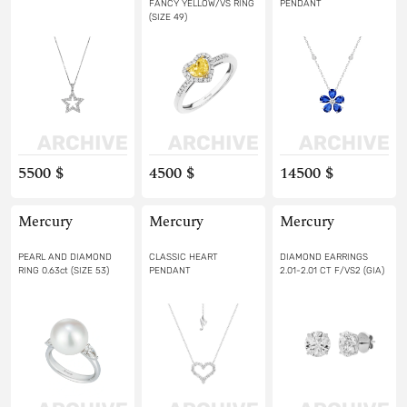
FANCY YELLOW/VS RING
PENDANT
(SIZE 49)
5500 $
4500 $
14500 $
Mercury
Mercury
Mercury
PEARL AND DIAMOND
CLASSIC HEART
DIAMOND EARRINGS
RING 0.63ct (SIZE 53)
PENDANT
2.01-2.01 CT F/VS2 (GIA)