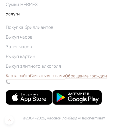
Сумки HERMES
Услуги
Покупка бриллиантов
Выкуп часов
Залог часов
Выкуп картин
Выкуп элитного алкоголя
Карта сайта
Связаться с нами
Обращение граждан
©2004–2026, Часовой ломбард «Перспектива»