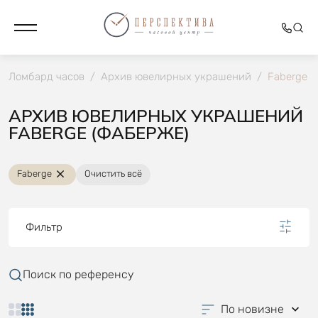
Ломбард часов
/
Архив ювелирных украшений
/
Faberge
АРХИВ ЮВЕЛИРНЫХ УКРАШЕНИЙ
FABERGE (ФАБЕРЖЕ)
Faberge
Очистить всё
Фильтр
Поиск по референсу
По новизне