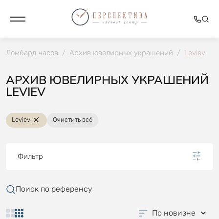
Ломбард часов
/
Архив ювелирных украшений
/
Leviev
АРХИВ ЮВЕЛИРНЫХ УКРАШЕНИЙ
LEVIEV
Leviev
Очистить всё
Фильтр
Поиск по референсу
По новизне