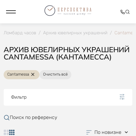
Ломбард часов
/
Архив ювелирных украшений
/
Cantames
АРХИВ ЮВЕЛИРНЫХ УКРАШЕНИЙ
CANTAMESSA (КАНТАМЕССА)
Cantamessa
Очистить всё
Фильтр
Поиск по референсу
По новизне