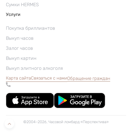
Сумки HERMES
Услуги
Покупка бриллиантов
Выкуп часов
Залог часов
Выкуп картин
Выкуп элитного алкоголя
Карта сайта
Связаться с нами
Обращение граждан
©2004–2026, Часовой ломбард «Перспектива»