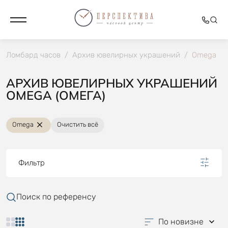
Ломбард часов
/
Архив ювелирных украшений
/
Оmеga
АРХИВ ЮВЕЛИРНЫХ УКРАШЕНИЙ
ОMЕGA (ОМЕГА)
Оmеga
Очистить всё
Фильтр
Поиск по референсу
По новизне