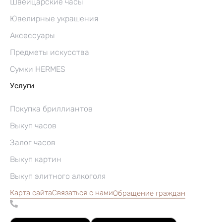
Швейцарские часы
Ювелирные украшения
Аксессуары
Предметы искусства
Сумки HERMES
Услуги
Покупка бриллиантов
Выкуп часов
Залог часов
Выкуп картин
Выкуп элитного алкоголя
Карта сайта
Связаться с нами
Обращение граждан