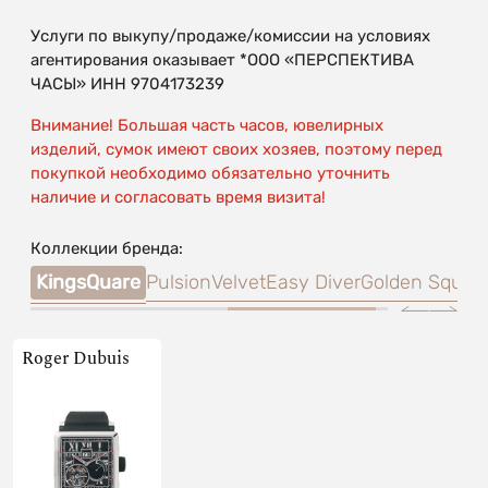
Услуги по выкупу/продаже/комиссии на условиях
агентирования оказывает *ООО «ПЕРСПЕКТИВА
ЧАСЫ» ИНН 9704173239
Внимание! Большая часть часов, ювелирных
изделий, сумок имеют своих хозяев, поэтому перед
покупкой необходимо обязательно уточнить
наличие и согласовать время визита!
Коллекции бренда:
age
KingsQuare
Pulsion
Velvet
Easy Diver
Golden Squar
Roger Dubuis