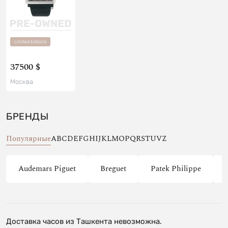
Limited Editions
37500 $
Москва
БРЕНДЫ
Популярные
A
B
C
D
E
F
G
H
I
J
K
L
M
O
P
Q
R
S
T
U
V
Z
Audemars Piguet
Breguet
Patek Philippe
Доставка часов из Ташкента невозможна.