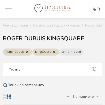
Ломбард часов
/
Каталог швейцарских часов
/
Roger Dubui
ROGER DUBUIS KINGSQUARE
Roger Dubuis
KingsQuare
Очистить всё
Фильтр
Поиск по референсу
По новизне