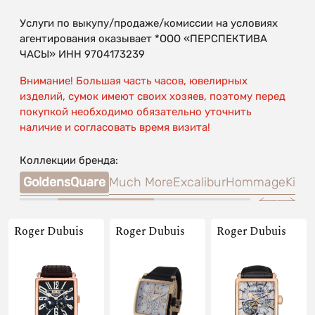
Услуги по выкупу/продаже/комиссии на условиях
агентирования оказывает *ООО «ПЕРСПЕКТИВА
ЧАСЫ» ИНН 9704173239
Внимание! Большая часть часов, ювелирных
изделий, сумок имеют своих хозяев, поэтому перед
покупкой необходимо обязательно уточнить
наличие и согласовать время визита!
Коллекции бренда:
iver
GoldensQuare
Much More
Excalibur
Hommage
King
Roger Dubuis
Roger Dubuis
Roger Dubuis