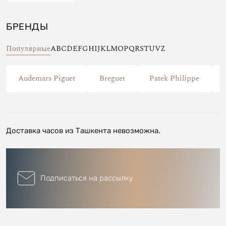
БРЕНДЫ
Популярные
A
B
C
D
E
F
G
H
I
J
K
L
M
O
P
Q
R
S
T
U
V
Z
Audemars Piguet
Breguet
Patek Philippe
Доставка часов из Ташкента невозможна.
Подписаться на рассылку