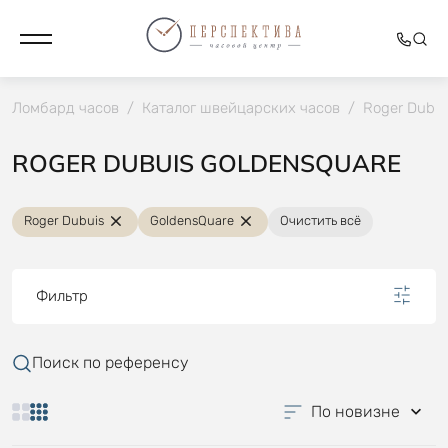
Ломбард часов
/
Каталог швейцарских часов
/
Roger Dubui
ROGER DUBUIS GOLDENSQUARE
Roger Dubuis
GoldensQuare
Очистить всё
Фильтр
Поиск по референсу
По новизне