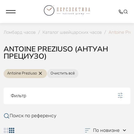
Ломбард часов
/
Каталог швейцарских часов
/
Antoine Prez
ANTOINE PREZIUSO (АНТУАН
ПРЕЦИУЗО)
Antoine Preziuso
Очистить всё
Фильтр
Поиск по референсу
По новизне