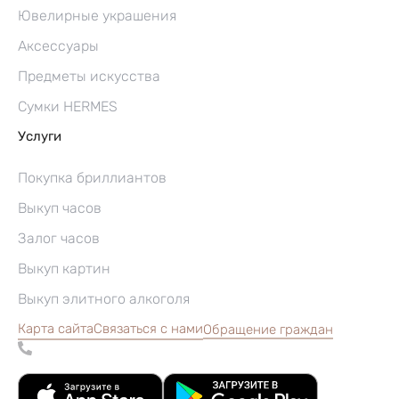
Ювелирные украшения
Аксессуары
Предметы искусства
Сумки HERMES
Услуги
Покупка бриллиантов
Выкуп часов
Залог часов
Выкуп картин
Выкуп элитного алкоголя
Карта сайта
Связаться с нами
Обращение граждан