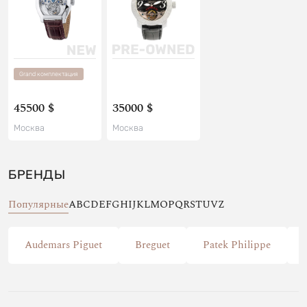
Grand комплектация
45500 $
35000 $
Москва
Москва
БРЕНДЫ
Популярные
A
B
C
D
E
F
G
H
I
J
K
L
M
O
P
Q
R
S
T
U
V
Z
Audemars Piguet
Breguet
Patek Philippe