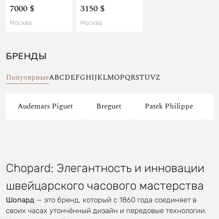
7000 $
3150 $
Москва
Москва
БРЕНДЫ
Популярные
A
B
C
D
E
F
G
H
I
J
K
L
M
O
P
Q
R
S
T
U
V
Z
Audemars Piguet
Breguet
Patek Philippe
Chopard: Элегантность и инновации
швейцарского часового мастерства
Шопард
— это бренд, который с 1860 года соединяет в
своих часах утончённый дизайн и передовые технологии.