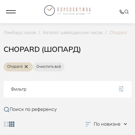
Ломбард часов
/
Каталог швейцарских часов
/
Chopard
CHOPARD (ШОПАРД)
Chopard
Очистить всё
Фильтр
Поиск по референсу
По новизне