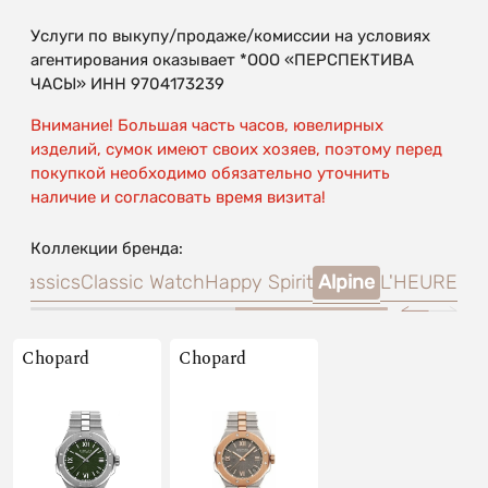
Услуги по выкупу/продаже/комиссии на условиях
агентирования оказывает *ООО «ПЕРСПЕКТИВА
ЧАСЫ» ИНН 9704173239
Внимание! Большая часть часов, ювелирных
изделий, сумок имеют своих хозяев, поэтому перед
покупкой необходимо обязательно уточнить
наличие и согласовать время визита!
Коллекции бренда:
 Classics
Classic Watch
Happy Spirit
Alpine
L'HEURE
Chopard
Chopard