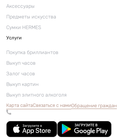
Аксессуары
Предметы искусства
Сумки HERMES
Услуги
Покупка бриллиантов
Выкуп часов
Залог часов
Выкуп картин
Выкуп элитного алкоголя
Карта сайта
Связаться с нами
Обращение граждан