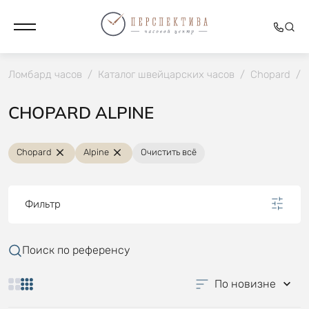
Ломбард часов
/
Каталог швейцарских часов
/
Chopard
/
CHOPARD ALPINE
Chopard
Alpine
Очистить всё
Фильтр
Поиск по референсу
По новизне