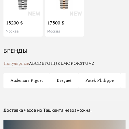
15200 $
17500 $
Москва
Москва
БРЕНДЫ
Популярные
A
B
C
D
E
F
G
H
I
J
K
L
M
O
P
Q
R
S
T
U
V
Z
Audemars Piguet
Breguet
Patek Philippe
Доставка часов из Ташкента невозможна.