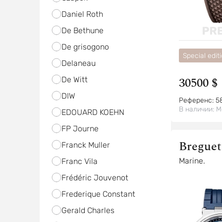
Daniel Roth
De Bethune
De grisogono
Special edit
Delaneau
30500 $
De Witt
DIW
Референс:
5
В наличии:
М
EDOUARD KOEHN
FP Journe
Breguet
Franck Muller
Marine.
Franc Vila
Frédéric Jouvenot
Frederique Constant
Gerald Charles