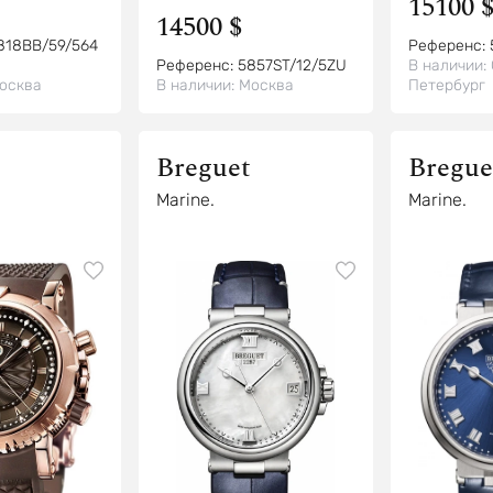
15100 
14500 $
818BB/59/564
Референс:
Референс:
5857ST/12/5ZU
В наличии:
осква
В наличии:
Москва
Петербург
Breguet
Bregue
Marine.
Marine.