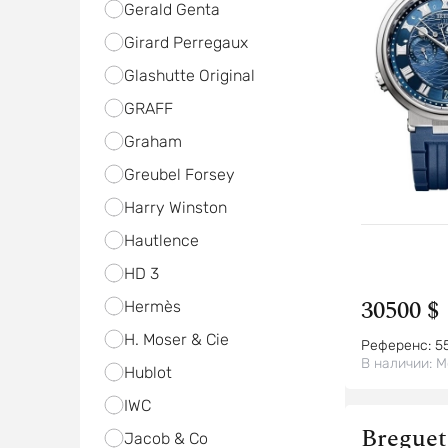
Gerald Genta
Girard Perregaux
Glashutte Original
GRAFF
Graham
Greubel Forsey
Harry Winston
Hautlence
HD 3
30500 $
Hermès
H. Moser & Cie
Референс:
5
В наличии:
М
Hublot
IWC
Breguet
Jacob & Co