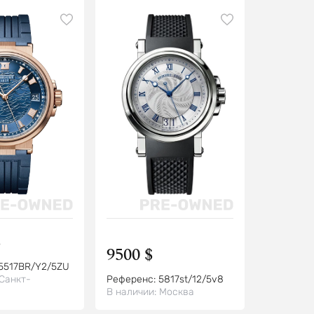
$
9500 $
5517BR/Y2/5ZU
Санкт-
Референс:
5817st/12/5v8
В наличии:
Москва