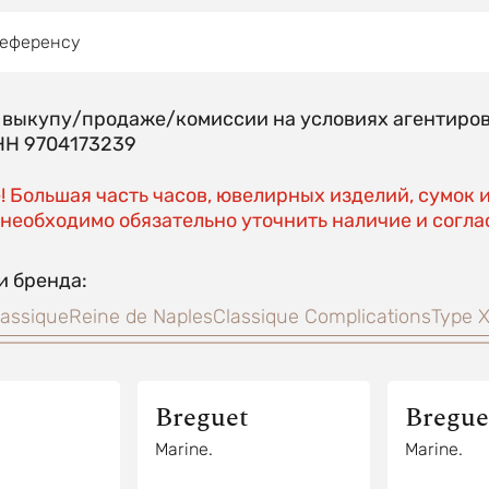
референсу
о выкупу/продаже/комиссии на условиях агентир
Н 9704173239
 Большая часть часов, ювелирных изделий, сумок 
необходимо обязательно уточнить наличие и соглас
и бренда:
lassique
Reine de Naples
Classique Complications
Type X
Breguet
Bregue
Marine.
Marine.