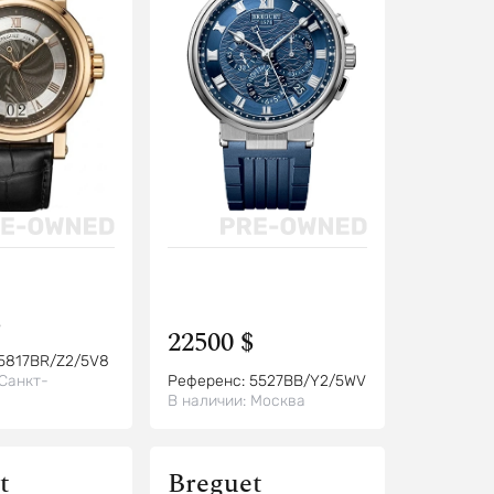
$
22500 $
5817BR/Z2/5V8
Санкт-
Референс:
5527BB/Y2/5WV
В наличии:
Москва
t
Breguet