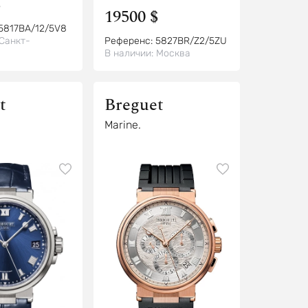
$
19500 $
5817BA/12/5V8
Санкт-
Референс:
5827BR/Z2/5ZU
В наличии:
Москва
t
Breguet
Marine.