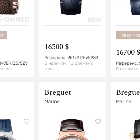
ion
Новая мо
16500 $
16700 
Референс:
9517ST/5W/984
847ER/Z5/5ZV
В наличии:
ТЦ Времена
Референс:
осква
года
В наличии:
Breguet
Bregue
Marine.
Marine.