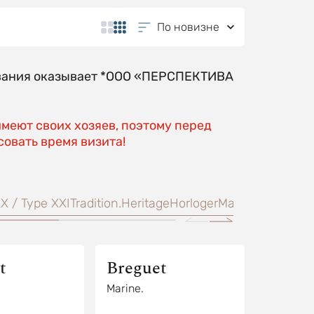
По новизне
ования оказывает *ООО «ПЕРСПЕКТИВА
имеют своих хозяев, поэтому перед
овать время визита!
X / Type XXI
Tradition.
Heritage
Horloger
Marine
High Jewe
t
Breguet
Marine.