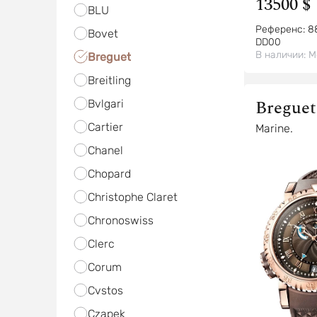
13500 $
BLU
Референс:
8
Bovet
DD00
В наличии:
М
Breguet
Breitling
Breguet
Bvlgari
Cartier
Marine.
Chanel
Chopard
Christophe Claret
Chronoswiss
Clerc
Corum
Cvstos
Czapek