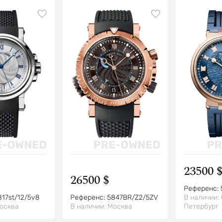
23500 
26500 $
Референс:
817st/12/5v8
Референс:
5847BR/Z2/5ZV
В наличии:
осква
В наличии:
Москва
Петербург