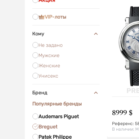
Акция
VIP-лоты
Кому
Не задано
Мужские
Женские
Унисекс
Бренд
Популярные бренды
8999 $
Audemars Piguet
Референс:
5
Breguet
В наличии:
М
Patek Philippe