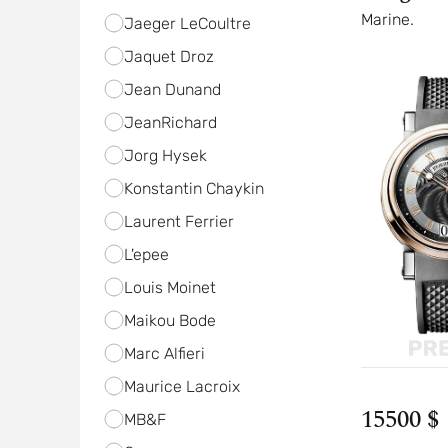
Marine.
Jaeger LeCoultre
Jaquet Droz
Jean Dunand
JeanRichard
Jorg Hysek
Konstantin Chaykin
Laurent Ferrier
L'epee
Louis Moinet
Maikou Bode
Marc Alfieri
Maurice Lacroix
15500 $
MB&F