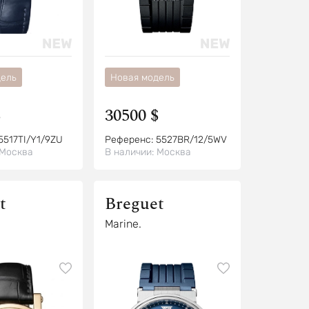
дель
Новая модель
$
30500 $
5517TI/Y1/9ZU
Референс:
5527BR/12/5WV
Москва
В наличии:
Москва
t
Breguet
Marine.