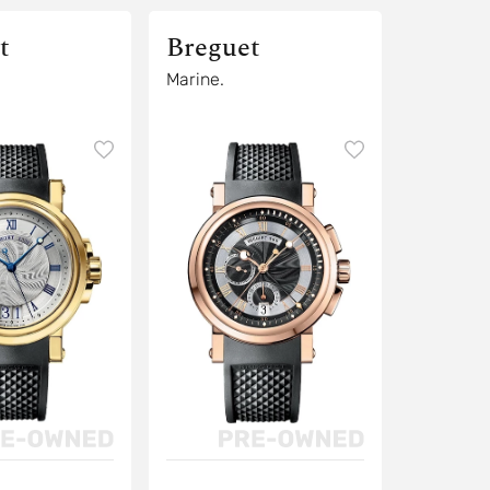
t
Breguet
Marine.