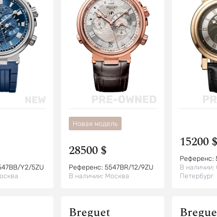
Новая модель
15200 
28500 $
Референс:
547BB/Y2/5ZU
Референс:
5547BR/12/9ZU
В наличии:
осква
В наличии:
Москва
Петербург
Breguet
Bregue