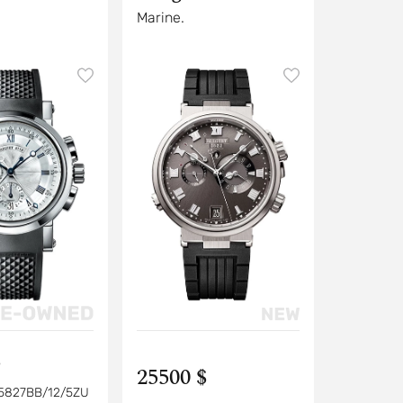
Marine.
$
25500 $
5827BB/12/5ZU