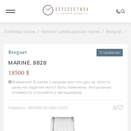
Ломбард часов
/
Каталог швейцарских часов
/
Breguet
/
M
Breguet
"C пробегом"
MARINE. 8828
18500 $
Внимание! В связи с резким ростом цен на золото,
цены на изделия могут быть изменены. Актуальную
стоимость уточняйте у менеджеров.
Референс: 8828BB/5D/586/DD00