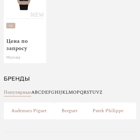
Vip
Цена по
запросу
Москва
БРЕНДЫ
Популярные
A
B
C
D
E
F
G
H
I
J
K
L
M
O
P
Q
R
S
T
U
V
Z
Audemars Piguet
Breguet
Patek Philippe