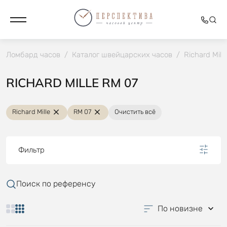
Ломбард часов
/
Каталог швейцарских часов
/
Richard Mille
RICHARD MILLE RM 07
Richard Mille
RM 07
Очистить всё
Фильтр
Поиск по референсу
По новизне