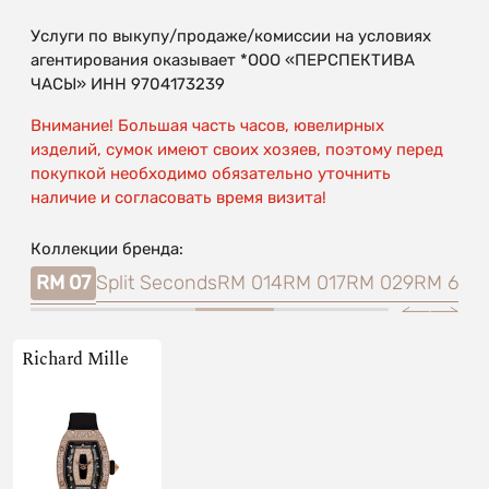
Услуги по выкупу/продаже/комиссии на условиях
агентирования оказывает *ООО «ПЕРСПЕКТИВА
ЧАСЫ» ИНН 9704173239
Внимание! Большая часть часов, ювелирных
изделий, сумок имеют своих хозяев, поэтому перед
покупкой необходимо обязательно уточнить
наличие и согласовать время визита!
Коллекции бренда:
002
RM 07
Split Seconds
RM 014
RM 017
RM 029
RM 63-
Richard Mille