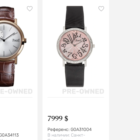
7999 $
Референс:
G0A31004
G0A34113
В наличии:
Санкт-