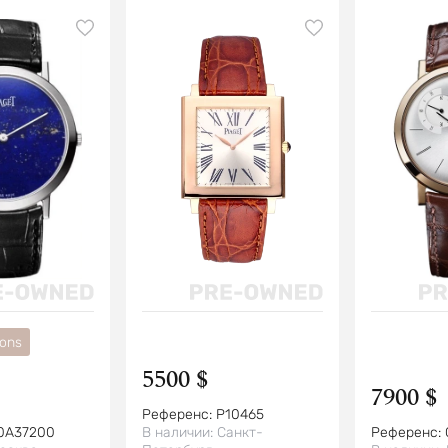
ions
5500 $
7900 $
Референс:
P10465
0A37200
В наличии:
Санкт-
Референс: