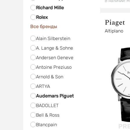
В наличии:
М
Richard Mille
Rolex
Piaget
Все бренды
Altiplano
Alain Silberstein
A. Lange & Sohne
Andersen Geneve
Antoine Preziuso
Arnold & Son
ARTYA
Audemars Piguet
BADOLLET
Bell & Ross
Blancpain