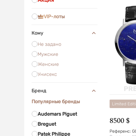
Акция
VIP-лоты
Кому
Не задано
Мужские
Женские
Унисекс
Бренд
Популярные бренды
Limited Edit
Audemars Piguet
8500 $
Breguet
Референс:
G
Patek Philippe