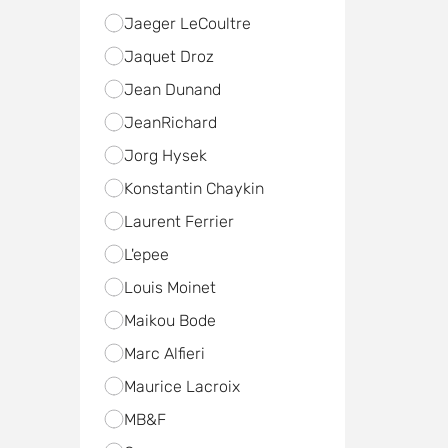
Jaeger LeCoultre
Jaquet Droz
Jean Dunand
JeanRichard
Jorg Hysek
Konstantin Chaykin
Laurent Ferrier
L'epee
Louis Moinet
Maikou Bode
Marc Alfieri
Maurice Lacroix
MB&F