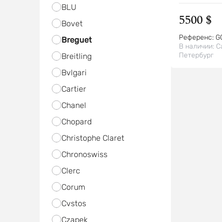
BLU
5500 $
Bovet
Референс:
G
Breguet
В наличии:
С
Петербург
Breitling
Bvlgari
Cartier
Chanel
Chopard
Christophe Claret
Chronoswiss
Clerc
Corum
Cvstos
Czapek