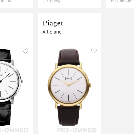
осква
Петербург
В наличии:
Piaget
Altiplano