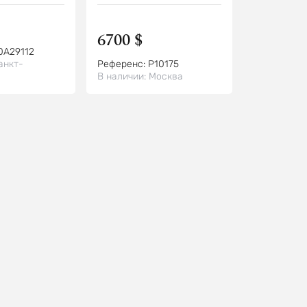
6700 $
0A29112
анкт-
Референс:
P10175
В наличии:
Москва