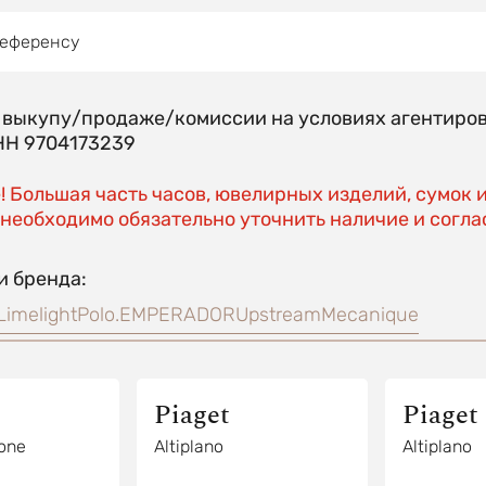
референсу
о выкупу/продаже/комиссии на условиях агентир
Н 9704173239
 Большая часть часов, ювелирных изделий, сумок 
необходимо обязательно уточнить наличие и соглас
и бренда:
Limelight
Polo.
EMPERADOR
Upstream
Mecanique
Piaget
Piaget
tone
Altiplano
Altiplano