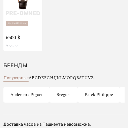
Limited Editions
6500 $
Москва
БРЕНДЫ
Популярные
A
B
C
D
E
F
G
H
I
J
K
L
M
O
P
Q
R
S
T
U
V
Z
Audemars Piguet
Breguet
Patek Philippe
Доставка часов из Ташкента невозможна.