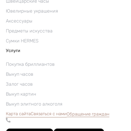
Швейцарские часы
Ювелирные украшения
Аксессуары
Предметы искусства
Сумки HERMES
Услуги
Покупка бриллиантов
Выкуп часов
Залог часов
Выкуп картин
Выкуп элитного алкоголя
Карта сайта
Связаться с нами
Обращение граждан