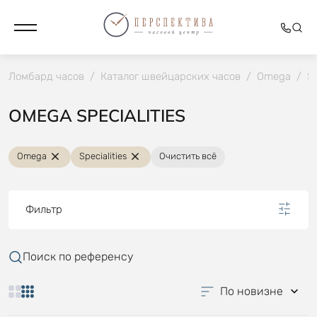
Ломбард часов
/
Каталог швейцарских часов
/
Omega
/
Sp
OMEGA SPECIALITIES
Omega
Specialities
Очистить всё
Фильтр
Поиск по референсу
По новизне