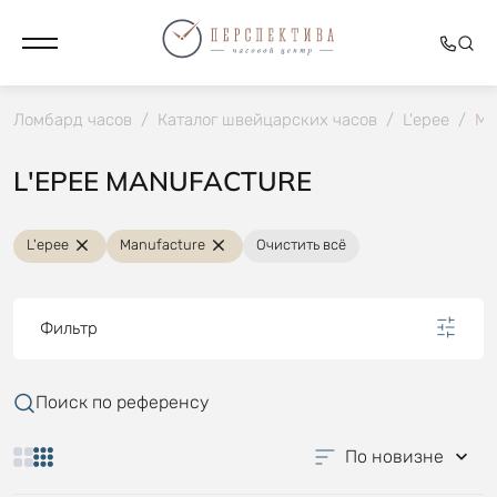
Ломбард часов
/
Каталог швейцарских часов
/
L'epee
/
Ma
L'EPEE MANUFACTURE
L'epee
Manufacture
Очистить всё
Фильтр
Поиск по референсу
По новизне