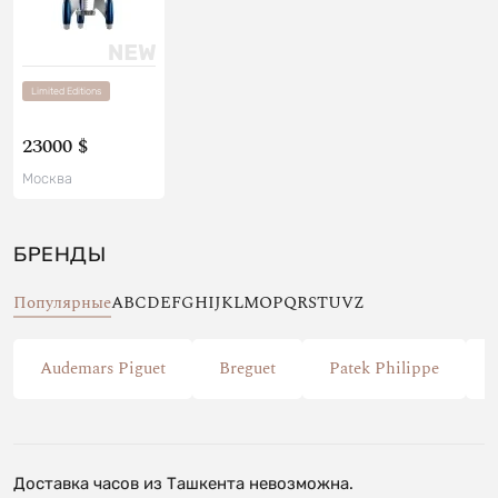
Limited Editions
23000 $
Москва
БРЕНДЫ
Популярные
A
B
C
D
E
F
G
H
I
J
K
L
M
O
P
Q
R
S
T
U
V
Z
Audemars Piguet
Breguet
Patek Philippe
Доставка часов из Ташкента невозможна.