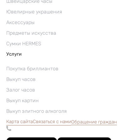
Швейцарские часы
Ювелирные украшения
Аксессуары
Предметы искусства
Сумки HERMES
Услуги
Покупка бриллиантов
Выкуп часов
Залог часов
Выкуп картин
Выкуп элитного алкоголя
Карта сайта
Связаться с нами
Обращение граждан