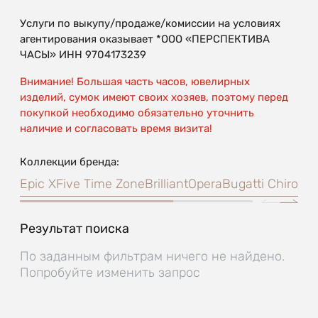
Услуги по выкупу/продаже/комиссии на условиях
агентирования оказывает *ООО «ПЕРСПЕКТИВА
ЧАСЫ» ИНН 9704173239
Внимание! Большая часть часов, ювелирных
изделий, сумок имеют своих хозяев, поэтому перед
покупкой необходимо обязательно уточнить
наличие и согласовать время визита!
Коллекции бренда:
Epic X
Five Time Zone
Brilliant
Opera
Bugatti Chiron
Cr
Результат поиска
По заданным фильтрам ничего не найдено.
Попробуйте изменить запрос