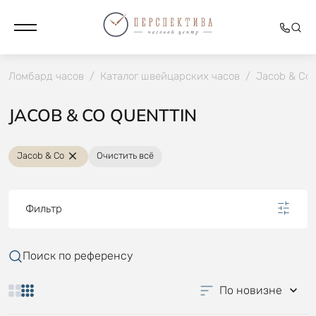
Ломбард часов
/
Каталог швейцарских часов
/
Jacob & Co
JACOB & CO QUENTTIN
Jacob & Co
Очистить всё
Фильтр
Поиск по референсу
По новизне