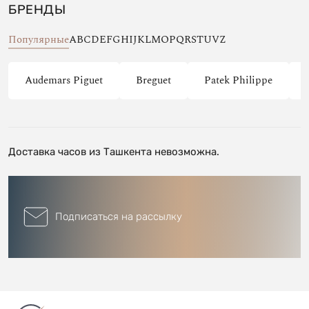
БРЕНДЫ
Популярные
A
B
C
D
E
F
G
H
I
J
K
L
M
O
P
Q
R
S
T
U
V
Z
Audemars Piguet
Breguet
Patek Philippe
Доставка часов из Ташкента невозможна.
Подписаться на рассылку