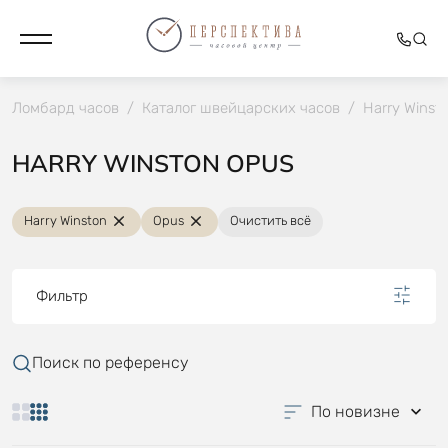
Ломбард часов
/
Каталог швейцарских часов
/
Harry Winst
HARRY WINSTON OPUS
Harry Winston
Opus
Очистить всё
Фильтр
Поиск по референсу
По новизне