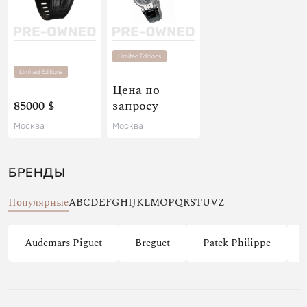
Limited Editions
Limited Editions
Цена по
85000 $
запросу
Москва
Москва
БРЕНДЫ
Популярные
A
B
C
D
E
F
G
H
I
J
K
L
M
O
P
Q
R
S
T
U
V
Z
Audemars Piguet
Breguet
Patek Philippe