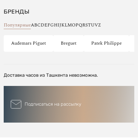
БРЕНДЫ
Популярные
A
B
C
D
E
F
G
H
I
J
K
L
M
O
P
Q
R
S
T
U
V
Z
Audemars Piguet
Breguet
Patek Philippe
Доставка часов из Ташкента невозможна.
Подписаться на рассылку