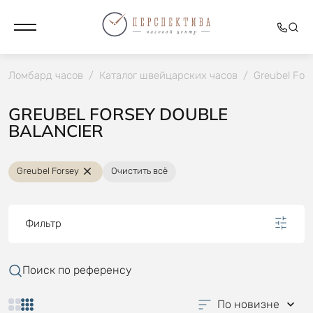
Ломбард часов
/
Каталог швейцарских часов
/
Greubel For
GREUBEL FORSEY DOUBLE
BALANCIER
Greubel Forsey
Очистить всё
Фильтр
Поиск по референсу
По новизне