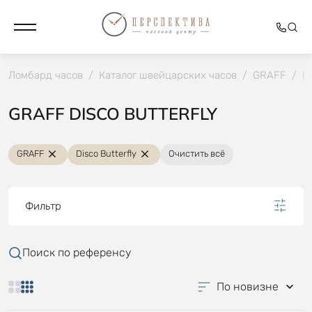
Ломбард часов
/
Каталог швейцарских часов
/
GRAFF
/
Di
GRAFF DISCO BUTTERFLY
GRAFF
Disco Butterfly
Очистить всё
Фильтр
Поиск по референсу
По новизне