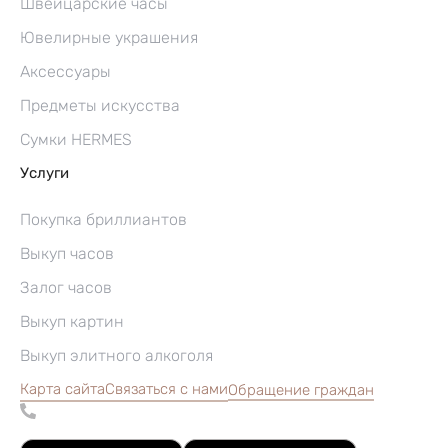
Швейцарские часы
Ювелирные украшения
Аксессуары
Предметы искусства
Сумки HERMES
Услуги
Покупка бриллиантов
Выкуп часов
Залог часов
Выкуп картин
Выкуп элитного алкоголя
Карта сайта
Связаться с нами
Обращение граждан