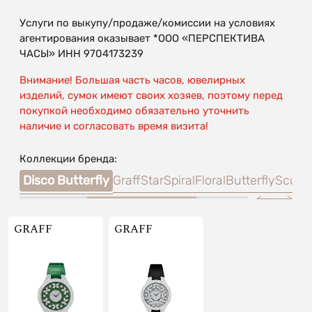
Услуги по выкупу/продаже/комиссии на условиях
агентирования оказывает *ООО «ПЕРСПЕКТИВА
ЧАСЫ» ИНН 9704173239
Внимание! Большая часть часов, ювелирных
изделий, сумок имеют своих хозяев, поэтому перед
покупкой необходимо обязательно уточнить
наличие и согласовать время визита!
Коллекции бренда:
raff
Disco Butterfly
GraffStar
Spiral
Floral
Butterfly
Scuba
GRAFF
GRAFF