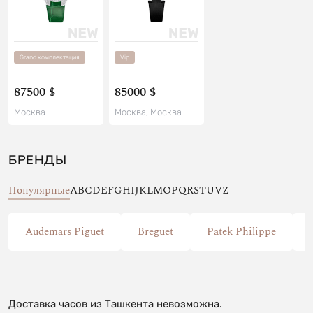
Grand комплектация
Vip
87500 $
85000 $
Москва
Москва, Москва
БРЕНДЫ
Популярные
A
B
C
D
E
F
G
H
I
J
K
L
M
O
P
Q
R
S
T
U
V
Z
Audemars Piguet
Breguet
Patek Philippe
Доставка часов из Ташкента невозможна.