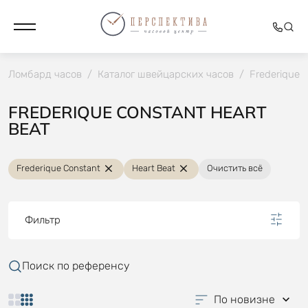
Ломбард часов
/
Каталог швейцарских часов
/
Frederique 
FREDERIQUE CONSTANT HEART
BEAT
Frederique Constant
Heart Beat
Очистить всё
Фильтр
Поиск по референсу
По новизне