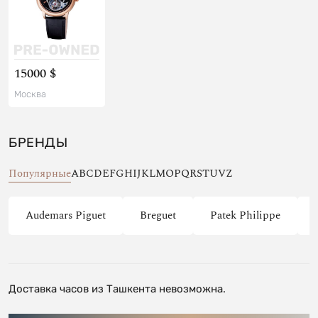
15000 $
Москва
БРЕНДЫ
Популярные
A
B
C
D
E
F
G
H
I
J
K
L
M
O
P
Q
R
S
T
U
V
Z
Audemars Piguet
Breguet
Patek Philippe
Доставка часов из Ташкента невозможна.