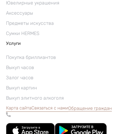
Ювелирные украшения
Аксессуары
Предметы искусства
Сумки HERMES
Услуги
Покупка бриллиантов
Выкуп часов
Залог часов
Выкуп картин
Выкуп элитного алкоголя
Карта сайта
Связаться с нами
Обращение граждан