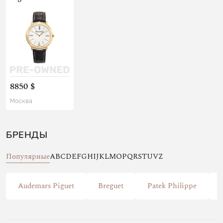
8850 $
Москва
БРЕНДЫ
Популярные
A
B
C
D
E
F
G
H
I
J
K
L
M
O
P
Q
R
S
T
U
V
Z
Audemars Piguet
Breguet
Patek Philippe