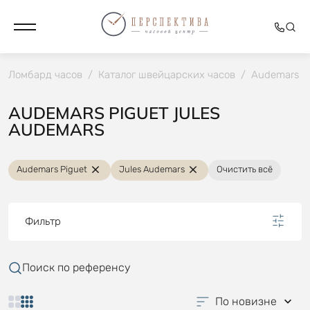
Ломбард часов
/
Каталог швейцарских часов
/
Audemars P
AUDEMARS PIGUET JULES
AUDEMARS
Audemars Piguet
Jules Audemars
Очистить всё
Фильтр
Поиск по референсу
По новизне