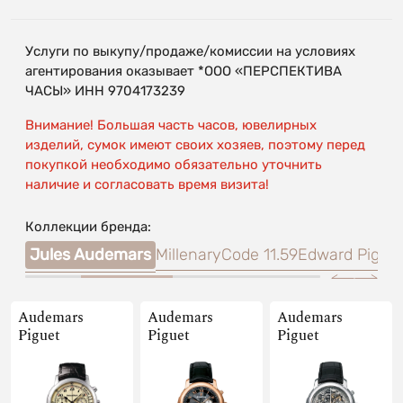
Услуги по выкупу/продаже/комиссии на условиях
агентирования оказывает *ООО «ПЕРСПЕКТИВА
ЧАСЫ» ИНН 9704173239
Внимание! Большая часть часов, ювелирных
изделий, сумок имеют своих хозяев, поэтому перед
покупкой необходимо обязательно уточнить
наличие и согласовать время визита!
Коллекции бренда:
hore
Jules Audemars
Millenary
Code 11.59
Edward Pigue
Audemars
Audemars
Audemars
Piguet
Piguet
Piguet