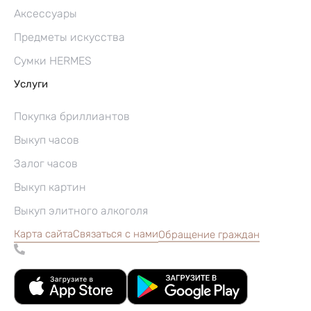
Аксессуары
Предметы искусства
Сумки HERMES
Услуги
Покупка бриллиантов
Выкуп часов
Залог часов
Выкуп картин
Выкуп элитного алкоголя
Карта сайта
Связаться с нами
Обращение граждан