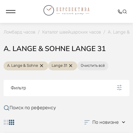
Ломбард часов
/
Каталог швейцарских часов
/
A. Lange & 
A. LANGE & SOHNE LANGE 31
A. Lange & Sohne
Lange 31
Очистить всё
Фильтр
Поиск по референсу
По новизне