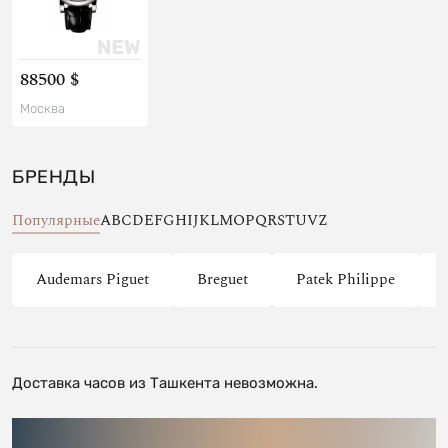
88500 $
Москва
БРЕНДЫ
Популярные
A
B
C
D
E
F
G
H
I
J
K
L
M
O
P
Q
R
S
T
U
V
Z
Audemars Piguet
Breguet
Patek Philippe
Доставка часов из Ташкента невозможна.