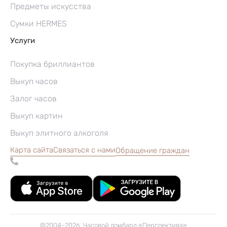
Предметы искусства
Сумки HERMES
Услуги
Покупка бриллиантов
Выкуп часов
Залог часов
Выкуп картин
Выкуп элитного алкоголя
Карта сайта
Связаться с нами
Обращение граждан
©2004–2026, Часовой ломбард «Перспектива»