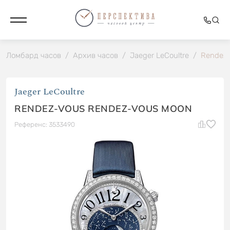
Ломбард часов
/
Архив часов
/
Jaeger LeCoultre
/
Rendez-
Jaeger LeCoultre
RENDEZ-VOUS RENDEZ-VOUS MOON
Референс: 3533490