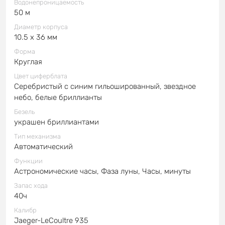
Водонепроницаемость
50 м
Диаметр корпуса
10.5 x 36 мм
Форма
Круглая
Цвет циферблата
Серебристый с синим гильошированный, звездное
небо, белые бриллианты
Безель
украшен бриллиантами
Тип механизма
Автоматический
Функции
Астрономические часы, Фаза луны, Часы, минуты
Запас хода
40ч
Калибр
Jaeger-LeCoultre 935