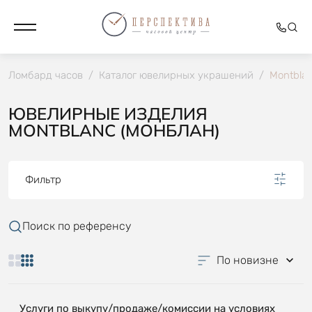
Ломбард часов
/
Каталог ювелирных украшений
/
Mоntbla
ЮВЕЛИРНЫЕ ИЗДЕЛИЯ
MОNTBLANC (МОНБЛАН)
Фильтр
Поиск по референсу
По новизне
Услуги по выкупу/продаже/комиссии на условиях