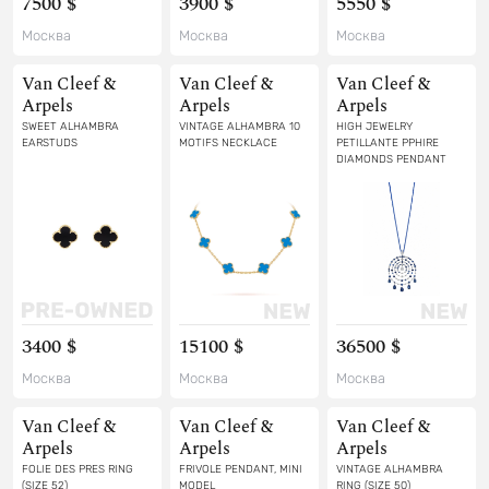
7500 $
3900 $
5550 $
Москва
Москва
Москва
Van Cleef &
Van Cleef &
Van Cleef &
Arpels
Arpels
Arpels
SWEET ALHAMBRA
VINTAGE ALHAMBRA 10
HIGH JEWELRY
EARSTUDS
MOTIFS NECKLACE
PETILLANTE PPHIRE
DIAMONDS PENDANT
3400 $
15100 $
36500 $
Москва
Москва
Москва
Van Cleef &
Van Cleef &
Van Cleef &
Arpels
Arpels
Arpels
FOLIE DES PRES RING
FRIVOLE PENDANT, MINI
VINTAGE ALHAMBRA
(SIZE 52)
MODEL
RING (SIZE 50)