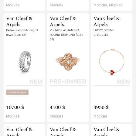
Москва
Москва
Москва, Москва
Van Cleef &
Van Cleef &
Van Cleef &
Arpels
Arpels
Arpels
Perlée diamonds ring, 3
VINTAGE ALHAMBRA,
LUCKY SPRING
rows (SIZE 53)
ROUND DIAMOND (SIZE
BRACELET
51)
Новая модель
10700 $
4100 $
4950 $
Москва
Москва
Москва
Van Cleef &
Van Cleef &
Van Cleef &
Arpels
Arpels
Arpels