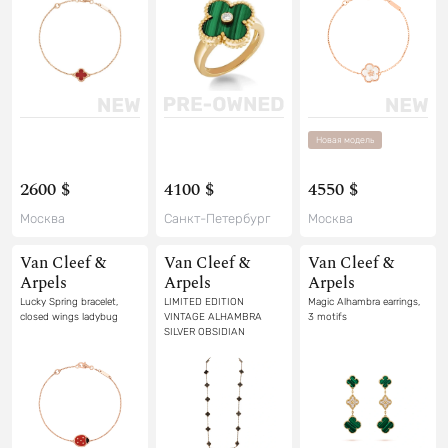
Новая модель
2600 $
4100 $
4550 $
Москва
Санкт-Петербург
Москва
Van Cleef &
Van Cleef &
Van Cleef &
Arpels
Arpels
Arpels
Lucky Spring bracelet,
LIMITED EDITION
Magic Alhambra earrings,
closed wings ladybug
VINTAGE ALHAMBRA
3 motifs
SILVER OBSIDIAN
NECKLACE, 20 MOTIFS