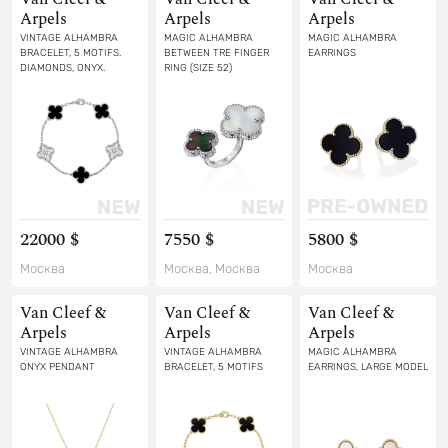
Arpels
Arpels
Arpels
VINTAGE ALHAMBRA
MAGIC ALHAMBRA
MAGIC ALHAMBRA
BRACELET, 5 MOTIFS.
BETWEEN TRE FINGER
EARRINGS
DIAMONDS, ONYX.
RING (SIZE 52)
22000 $
7550 $
5800 $
Москва
Москва, Москва
Москва
Van Cleef &
Van Cleef &
Van Cleef &
Arpels
Arpels
Arpels
VINTAGE ALHAMBRA
VINTAGE ALHAMBRA
MAGIC ALHAMBRA
ONYX PENDANT
BRACELET, 5 MOTIFS
EARRINGS, LARGE MODEL