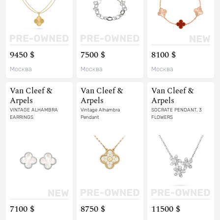
9450 $
7500 $
8100 $
Москва
Москва
Москва
Van Cleef &
Van Cleef &
Van Cleef &
Arpels
Arpels
Arpels
VINTAGE ALHAMBRA
Vintage Alhambra
SOCRATE PENDANT, 3
EARRINGS
Pendant
FLOWERS
7100 $
8750 $
11500 $