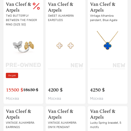
Van Cleef &
Van Cleef &
Van Cleef &
Arpels
Arpels
Arpels
TWO BUTTERFLY
SWEET ALHAMBRA
Vintage Alhambra
BETWEEN THE FINGER
EARSTUDS
pendant, Blue Agate
RING (SIZE 50)
Акция
15500 $
4200 $
4250 $
18630 $
Москва
Москва
Москва
Van Cleef &
Van Cleef &
Van Cleef &
Arpels
Arpels
Arpels
VINTAGE ALHAMBRA
VINTAGE ALHAMBRA
Lucky Spring bracelet, 5
EARRINGS
ONYX PENDANT
motifs