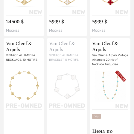
24500 $
5999 $
5999 $
Москва
Москва
Москва
Van Cleef &
Van Cleef &
Van Cleef &
Arpels
Arpels
Arpels
VINTAGE ALHAMBRA
VINTAGE ALHAMBRA
Van Cleef & Arpels Vintage
NECKLACE, 10 MOTIFS
BRACELET, 5 MOTIFS
Alhambra 20 Motif
Necklace Turquoise
Diamonds & Yellow 18K
Gold Hardware
Vip
Цена по