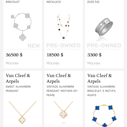
BRACELET
NECKLACE
(SIZE 54)
36500 $
18500 $
3300 $
Москва
Москва
Москва
Van Cleef &
Van Cleef &
Van Cleef &
Arpels
Arpels
Arpels
SWEET ALHAMBRA
VINTAGE ALHAMBRA
VINTAGE ALHAMBRA
PENDANT
PENDANT. MOTHER-OF-
BRACELET, 5 MOTIFS.
PEARL
AGATE