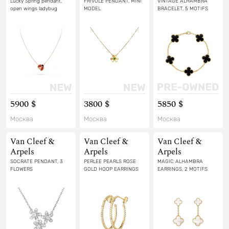
Lucky Spring pendant,
FRIVOLE PENDANT, MINI
VINTAGE ALHAMBRA
open wings ladybug
MODEL
BRACELET, 5 MOTIFS
5900 $
3800 $
5850 $
Москва
Москва
Москва
Van Cleef &
Van Cleef &
Van Cleef &
Arpels
Arpels
Arpels
SOCRATE PENDANT, 3
PERLEE PEARLS ROSE
MAGIC ALHAMBRA
FLOWERS
GOLD HOOP EARRINGS
EARRINGS, 2 MOTIFS