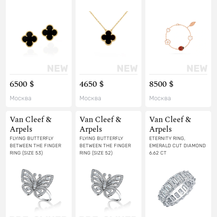
6500 $
4650 $
8500 $
Москва
Москва
Москва
Van Cleef &
Van Cleef &
Van Cleef &
Arpels
Arpels
Arpels
FLYING BUTTERFLY
FLYING BUTTERFLY
ETERNITY RING,
BETWEEN THE FINGER
BETWEEN THE FINGER
EMERALD CUT DIAMOND
RING (SIZE 53)
RING (SIZE 52)
6.62 CT