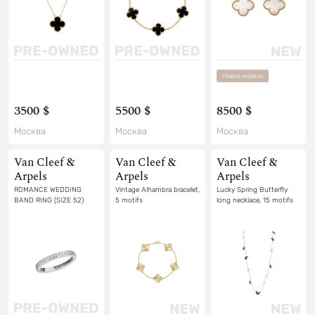
Новая модель
3500 $
5500 $
8500 $
Москва
Москва
Москва
Van Cleef &
Van Cleef &
Van Cleef &
Arpels
Arpels
Arpels
ROMANCE WEDDING
Vintage Alhambra bracelet,
Lucky Spring Butterfly
BAND RING (SIZE 52)
5 motifs
long necklace, 15 motifs