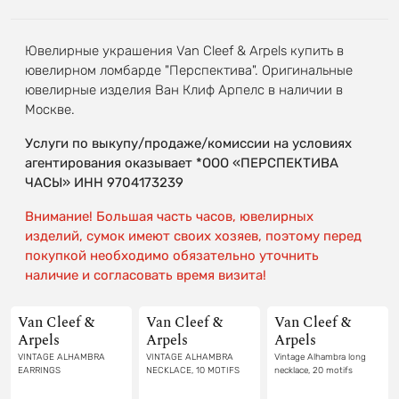
Ювелирные украшения Van Cleef & Arpels купить в
ювелирном ломбарде "Перспектива". Оригинальные
ювелирные изделия Ван Клиф Арпелс в наличии в
Москве.
Услуги по выкупу/продаже/комиссии на условиях
агентирования оказывает *ООО «ПЕРСПЕКТИВА
ЧАСЫ» ИНН 9704173239
Внимание! Большая часть часов, ювелирных
изделий, сумок имеют своих хозяев, поэтому перед
покупкой необходимо обязательно уточнить
наличие и согласовать время визита!
Van Cleef &
Van Cleef &
Van Cleef &
Arpels
Arpels
Arpels
VINTAGE ALHAMBRA
VINTAGE ALHAMBRA
Vintage Alhambra long
EARRINGS
NECKLACE, 10 MOTIFS
necklace, 20 motifs