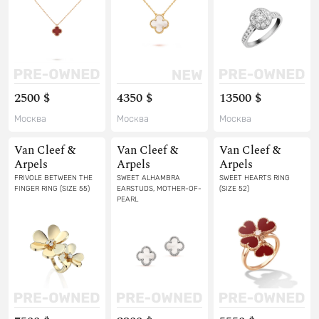
2500 $
4350 $
13500 $
Москва
Москва
Москва
Van Cleef &
Van Cleef &
Van Cleef &
Arpels
Arpels
Arpels
FRIVOLE BETWEEN THE
SWEET ALHAMBRA
SWEET HEARTS RING
FINGER RING (SIZE 55)
EARSTUDS, MOTHER-OF-
(SIZE 52)
PEARL