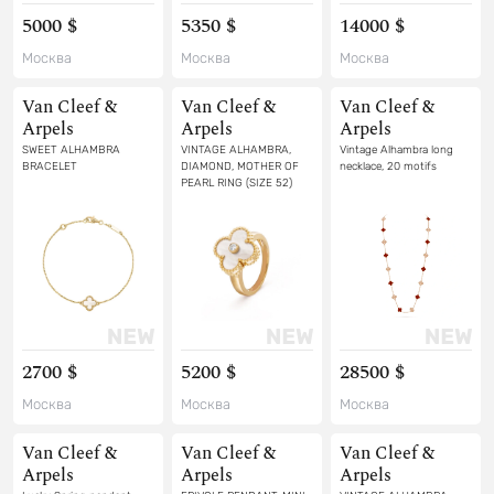
5000 $
5350 $
14000 $
Москва
Москва
Москва
Van Cleef &
Van Cleef &
Van Cleef &
Arpels
Arpels
Arpels
SWEET ALHAMBRA
VINTAGE ALHAMBRA,
Vintage Alhambra long
BRACELET
DIAMOND, MOTHER OF
necklace, 20 motifs
PEARL RING (SIZE 52)
2700 $
5200 $
28500 $
Москва
Москва
Москва
Van Cleef &
Van Cleef &
Van Cleef &
Arpels
Arpels
Arpels