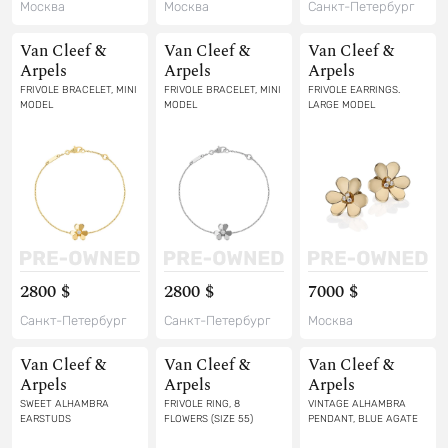
Москва
Москва
Санкт-Петербург
Van Cleef &
Van Cleef &
Van Cleef &
Arpels
Arpels
Arpels
FRIVOLE BRACELET, MINI
FRIVOLE BRACELET, MINI
FRIVOLE EARRINGS.
MODEL
MODEL
LARGE MODEL
2800 $
2800 $
7000 $
Санкт-Петербург
Санкт-Петербург
Москва
Van Cleef &
Van Cleef &
Van Cleef &
Arpels
Arpels
Arpels
SWEET ALHAMBRA
FRIVOLE RING, 8
VINTAGE ALHAMBRA
EARSTUDS
FLOWERS (SIZE 55)
PENDANT, BLUE AGATE