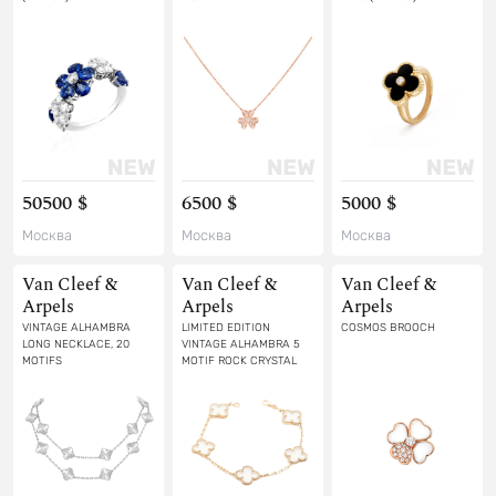
50500 $
6500 $
5000 $
Москва
Москва
Москва
Van Cleef &
Van Cleef &
Van Cleef &
Arpels
Arpels
Arpels
VINTAGE ALHAMBRA
LIMITED EDITION
COSMOS BROOCH
LONG NECKLACE, 20
VINTAGE ALHAMBRA 5
MOTIFS
MOTIF ROCK CRYSTAL
BRACELET