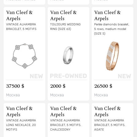
Van Cleef &
Van Cleef &
Van Cleef &
Arpels
Arpels
Arpels
VINTAGE ALHAMBRA
TOUJOURS WEDDING
Perlée diamonds bracelet,
BRACELET, 5 MOTIFS
RING (SIZE 63)
5 rows, medium model
(SIZE S)
37500 $
2000 $
26500 $
Москва
Москва
Москва
Van Cleef &
Van Cleef &
Van Cleef &
Arpels
Arpels
Arpels
VINTAGE ALHAMBRA
VINTAGE ALHAMBRA
VINTAGE ALHAMBRA
LONG NECKLACE, 20
BRACELET, 5 MOTIFS.
BRACELET, 5 MOTIFS.
MOTIFS
CHALCEDONY
AGATE