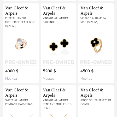
Van Cleef &
Van Cleef &
Van Cleef &
Arpels
Arpels
Arpels
PURE ALHAMBRA
VINTAGE ALHAMBRA
VINTAGE ALHAMBRA
MOTHER OF PEARL RING
EARRINGS
RING (SIZE 56)
(SIZE 50)
4000 $
5200 $
4500 $
Москва
Москва
Москва
Van Cleef &
Van Cleef &
Van Cleef &
Arpels
Arpels
Arpels
SWEET ALHAMBRA
VINTAGE ALHAMBRA
ICÔNE SOLITAIRE 0.70 CT
PENDANT, CARNELIAN
PENDANT. MOTHER-OF-
E/VVS2
PEARL