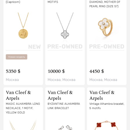
(Capricorn)
MOTIFS
DIAMOND, MOTHER OF
PEARL RING (SIZE 57)
Новая модель
5350 $
10000 $
4450 $
Москва
Москва, Москва
Москва, Москва
Van Cleef &
Van Cleef &
Van Cleef &
Arpels
Arpels
Arpels
MAGIC ALHAMBRA LONG
BYZANTINE ALHAMBRA
Vintage Alhambra bracelet,
NECKLACE, 1 MOTIF,
LINK BRACELET
5 motifs
YELLOW GOLD