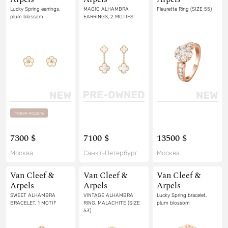
Lucky Spring earrings,
MAGIC ALHAMBRA
Fleurette Ring (SIZE 55)
plum blossom
EARRINGS, 2 MOTIFS
Новая модель
7300 $
7100 $
13500 $
Москва
Санкт-Петербург
Москва
Van Cleef &
Van Cleef &
Van Cleef &
Arpels
Arpels
Arpels
SWEET ALHAMBRA
VINTAGE ALHAMBRA
Lucky Spring bracelet,
BRACELET, 1 MOTIF
RING, MALACHITE (SIZE
plum blossom
53)