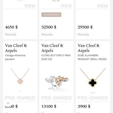
Limited Editions
4650 $
32500 $
29500 $
Москва
Москва
Москва
Van Cleef &
Van Cleef &
Van Cleef &
Arpels
Arpels
Arpels
Vintage Alhambra
FLYING BUTTERFLY RING
PURE ALHAMBRA
pendant
(SIZE 52)
PENDANT SMALL MODEL
8800 $
13100 $
3900 $