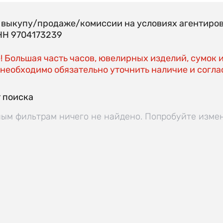
о выкупу/продаже/комиссии на условиях агентир
Н 9704173239
 Большая часть часов, ювелирных изделий, сумок 
необходимо обязательно уточнить наличие и соглас
 поиска
ым фильтрам ничего не найдено. Попробуйте изме