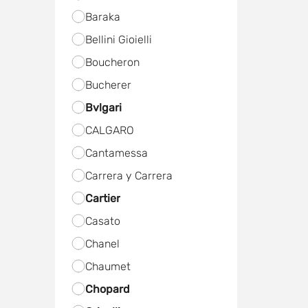
Baraka
Bellini Gioielli
Boucheron
Bucherer
Bvlgari
CALGARO
Cantamessa
Carrera y Carrera
Cartier
Casato
Chanel
Chaumet
Chopard