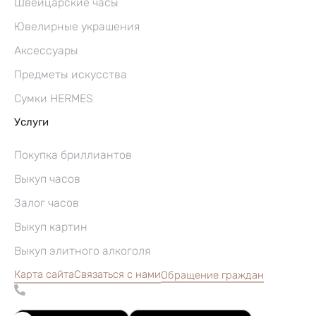
Швейцарские часы
Ювелирные украшения
Аксессуары
Предметы искусства
Сумки HERMES
Услуги
Покупка бриллиантов
Выкуп часов
Залог часов
Выкуп картин
Выкуп элитного алкоголя
Карта сайта
Связаться с нами
Обращение граждан