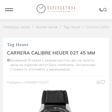
Ломбард часов
/
Архив часов
/
Tag Heuer
/
Carrera Calibr
Tag Heuer
CARRERA CALIBRE HEUER 02T 45 MM
Внимание! В связи с резким ростом цен на золото,
цены на изделия могут быть изменены. Актуальную
стоимость уточняйте у менеджеров.
Референс: CAR5A8Y.FC6377