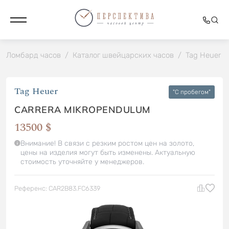
Ломбард часов
/
Каталог швейцарских часов
/
Tag Heuer
/
Tag Heuer
"C пробегом"
CARRERA MIKROPENDULUM
13500 $
Внимание! В связи с резким ростом цен на золото,
цены на изделия могут быть изменены. Актуальную
стоимость уточняйте у менеджеров.
Референс: CAR2B83.FC6339