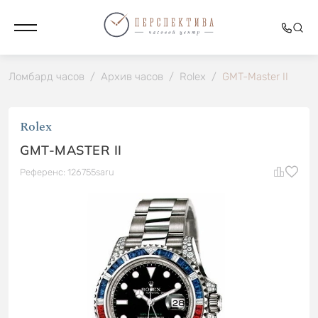
Ломбард часов
/
Архив часов
/
Rolex
/
GMT-Master II
Rolex
GMT-MASTER II
Референс: 126755saru