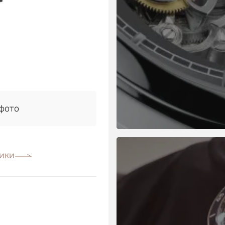
фото
ики