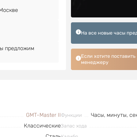
На все новые часы пре
Мы предложим
Если хотите поставить
менеджеру
GMT-Master II
Часы, минуты, се
Функции
Классические
Запас хода
Сталь
Калибр