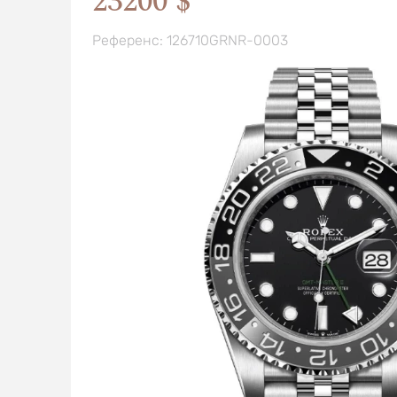
23200 $
Референс: 126710GRNR-0003