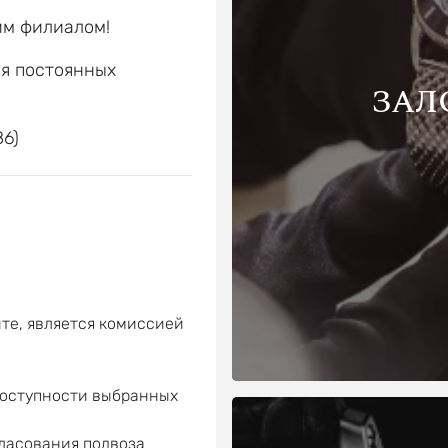
им филиалом!
ля постоянных
ЗАЛ
е
86)
те, является комиссией
доступности выбранных
гласования подвоза