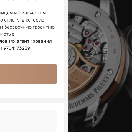
 лицом и физическим
ю оплату, в которую
ем бессрочную гарантию
чистые.
ловиях агентирования
 9704173239