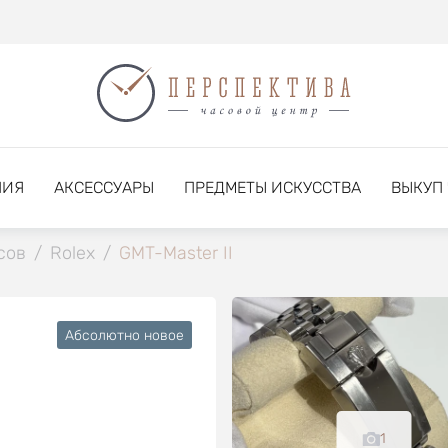
НИЯ
АКСЕССУАРЫ
ПРЕДМЕТЫ ИСКУССТВА
ВЫКУП
сов
/
Rolex
/
GMT-Master II
Абсолютно новое
1