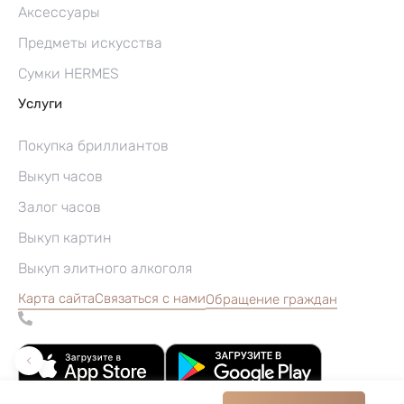
Аксессуары
Предметы искусства
Сумки HERMES
Услуги
Покупка бриллиантов
Выкуп часов
Залог часов
Выкуп картин
Выкуп элитного алкоголя
Карта сайта
Связаться с нами
Обращение граждан