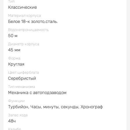
Тип
Классические
Материал корпуса
Белое 18-к золото,сталь.
Водонепроницаемость
50 м
Диаметр корпуса
45 мм
Форма
Круглая
Цвет циферблата
Серебристый
Тип механизма
Механика с автоподзаводом
Функции
Турбийон, Часы, минуты, секунды, Хронограф
Запас хода
48ч
Калибр