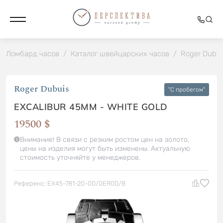
Ломбард часов
/
Каталог швейцарских часов
/
Roger Dubui
Roger Dubuis
"C пробегом"
EXCALIBUR 45MM - WHITE GOLD
19500 $
Внимание! В связи с резким ростом цен на золото,
цены на изделия могут быть изменены. Актуальную
стоимость уточняйте у менеджеров.
Референс: EX45-781-20-00/0ER00/B