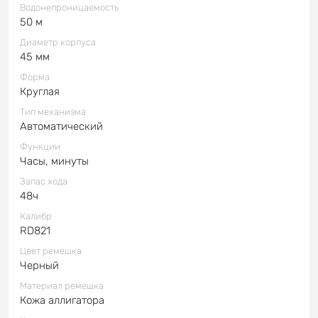
Водонепроницаемость
50 м
Диаметр корпуса
45 мм
Форма
Круглая
Тип механизма
Автоматический
Функции
Часы, минуты
Запас хода
48ч
Калибр
RD821
Цвет ремешка
Черный
Материал ремешка
Кожа аллигатора