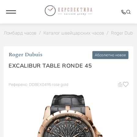
Ломбард часов
/
Каталог швейцарских часов
/
Roger Dubui
Roger Dubuis
Абсолютно новое
EXCALIBUR TABLE RONDE 45
Референс: DDBEX0495 rose gold