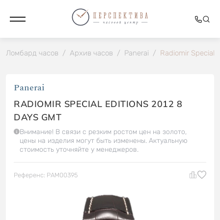
Ломбард часов
/
Архив часов
/
Panerai
/
Radiomir Special 
Panerai
RADIOMIR SPECIAL EDITIONS 2012 8
DAYS GMT
Внимание! В связи с резким ростом цен на золото,
цены на изделия могут быть изменены. Актуальную
стоимость уточняйте у менеджеров.
Референс: PAM00395