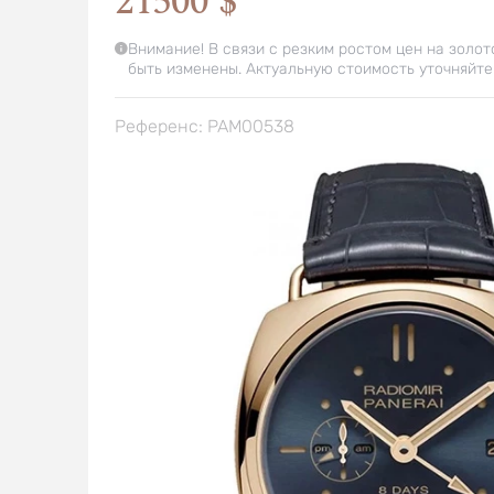
21500 $
Внимание! В связи с резким ростом цен на золот
быть изменены. Актуальную стоимость уточняйте
Референс: PAM00538