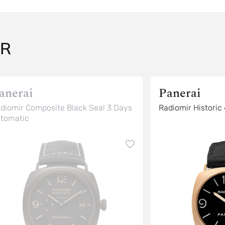
IR
anerai
Panerai
diomir Composite Black Seal 3 Days
Radiomir Histori
tomatic