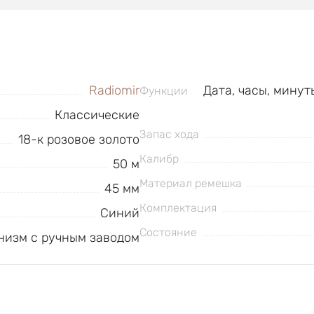
Radiomir
Дата, часы, минут
Функции
Классические
Запас хода
18-к розовое золото
Калибр
50 м
Материал ремешка
45 мм
Комплектация
Синий
Состояние
низм с ручным заводом