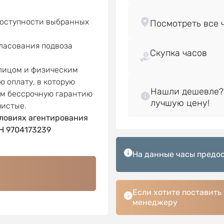
доступности выбранных
гласования подвоза
Скупка часов
 лицом и физическим
ю оплату, в которую
Нашли дешевле?
ем бессрочную гарантию
чистые.
ловиях агентирования
 9704173239
На данные часы предос
Если хотите поставить
менеджеру