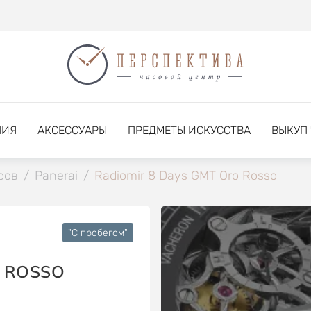
НИЯ
АКСЕССУАРЫ
ПРЕДМЕТЫ ИСКУССТВА
ВЫКУП
сов
/
Panerai
/
Radiomir 8 Days GMT Oro Rosso
"C пробегом"
O ROSSO