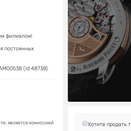
им филиалом!
ля постоянных
е
AM00538 (id 48738)
те, является комиссией