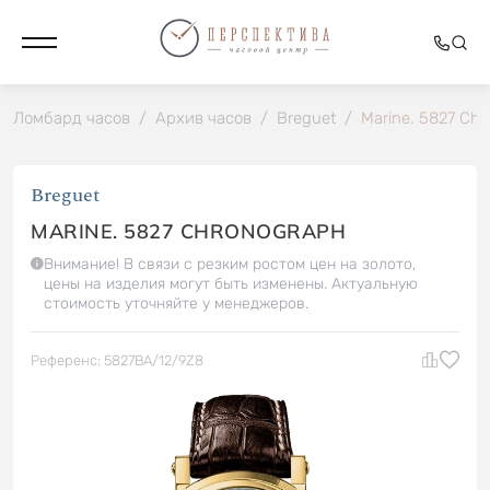
Ломбард часов
/
Архив часов
/
Breguet
/
Marine. 5827 Ch
Breguet
MARINE. 5827 CHRONOGRAPH
Внимание! В связи с резким ростом цен на золото,
цены на изделия могут быть изменены. Актуальную
стоимость уточняйте у менеджеров.
Референс: 5827BA/12/9Z8