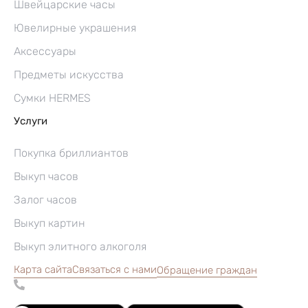
Швейцарские часы
Ювелирные украшения
Аксессуары
Предметы искусства
Сумки HERMES
Услуги
Покупка бриллиантов
Выкуп часов
Залог часов
Выкуп картин
Выкуп элитного алкоголя
Карта сайта
Связаться с нами
Обращение граждан