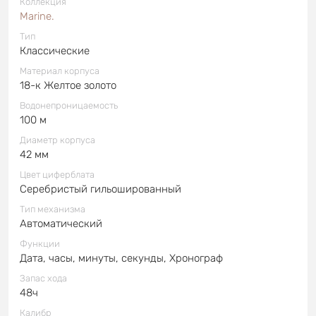
Коллекция
Marine.
Тип
Классические
Материал корпуса
18-к Желтое золото
Водонепроницаемость
100 м
Диаметр корпуса
42 мм
Цвет циферблата
Серебристый гильошированный
Тип механизма
Автоматический
Функции
Дата, часы, минуты, секунды, Хронограф
Запас хода
48ч
Калибр