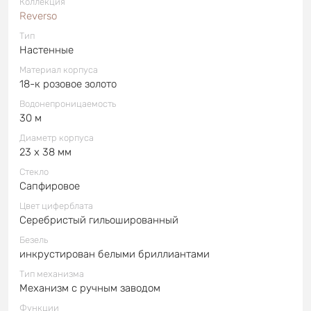
Коллекция
Reverso
Тип
Настенные
Материал корпуса
18-к розовое золото
Водонепроницаемость
30 м
Диаметр корпуса
23 x 38 мм
Стекло
Сапфировое
Цвет циферблата
Серебристый гильошированный
Безель
инкрустирован белыми бриллиантами
Тип механизма
Механизм с ручным заводом
Функции