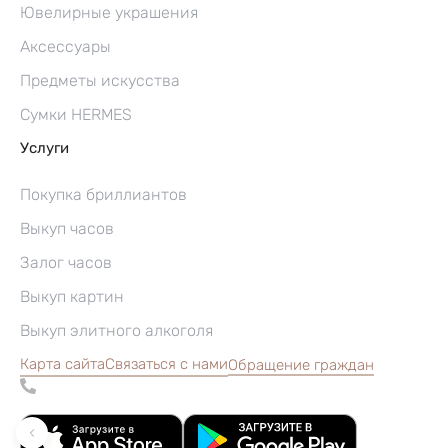
Ювелирные украшения
Аксессуары
Предметы искусства
Сумки HERMES
Услуги
Покупка бриллиантов
Выкуп часов
Залог часов
Выкуп картин
Выкуп элитного алкоголя
Карта сайта
Связаться с нами
Обращение граждан