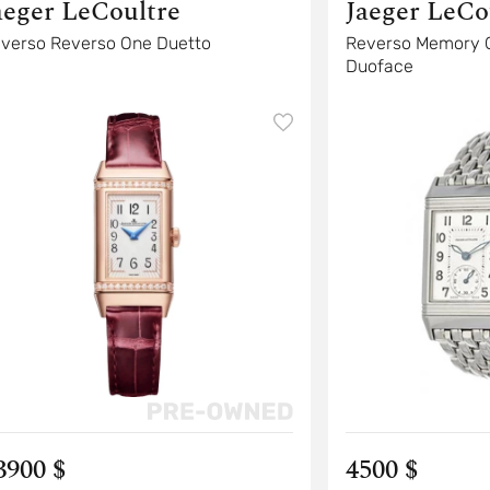
aeger LeCoultre
Jaeger LeCo
verso Reverso One Duetto
Reverso Memory 
Duoface
3900 $
4500 $