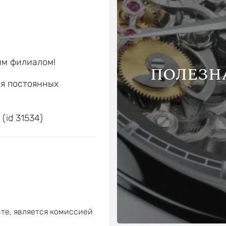
им филиалом!
ПОЛЕЗН
ля постоянных
е
 (id 31534)
те, является комиссией