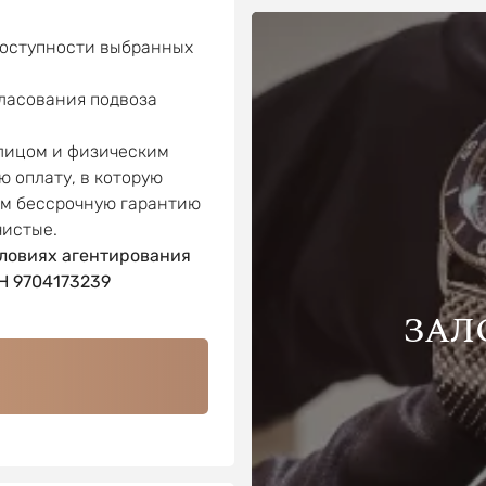
доступности выбранных
гласования подвоза
 лицом и физическим
ю оплату, в которую
ем бессрочную гарантию
чистые.
ловиях агентирования
 9704173239
ЗАЛ