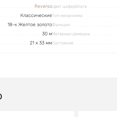
Reverso
Цвет циферблата
Классические
Тип механизма
18-к Желтое золото
Функции
30 м
Материал ремешка
21 x 33 мм
Состояние
O