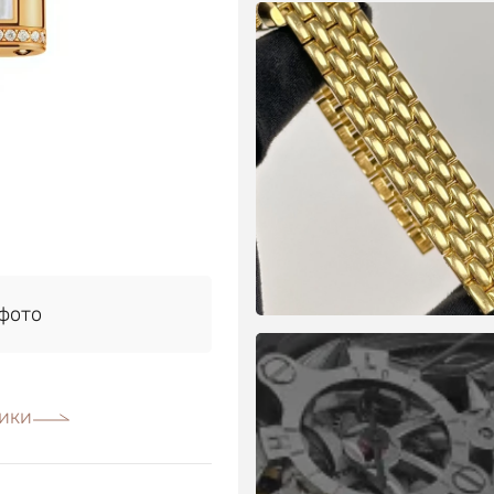
фото
ики