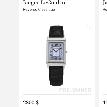
Jaeger LeCoultre
J
Reverso Classique
Re
2800 $
1