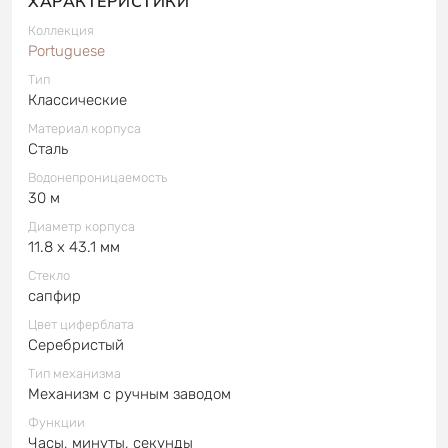
ХАРАКТЕРИСТИКИ
Коллекция
Portuguese
Тип
Классические
Материал корпуса
Сталь
Водонепроницаемость
30 м
Диаметр корпуса
11.8 x 43.1 мм
Стекло
сапфир
Цвет циферблата
Серебристый
Тип механизма
Механизм с ручным заводом
Функции
Часы, минуты, секунды