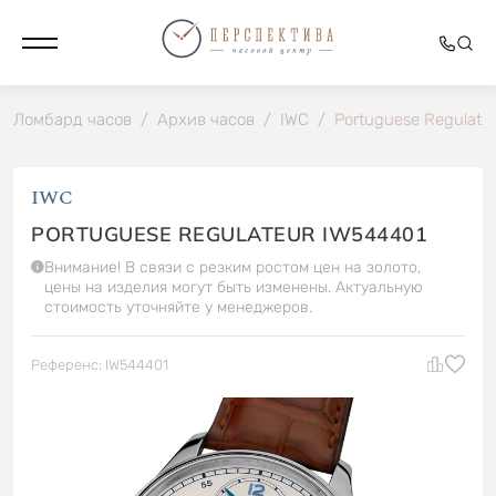
Ломбард часов
/
Архив часов
/
IWC
/
Portuguese Regulate
IWC
PORTUGUESE REGULATEUR IW544401
Внимание! В связи с резким ростом цен на золото,
цены на изделия могут быть изменены. Актуальную
стоимость уточняйте у менеджеров.
Референс: IW544401