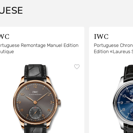
UESE
WC
IWC
rtuguese Remontage Manuel Edition
Portuguese Chron
utique
Edition «Laureus 
Foundation»