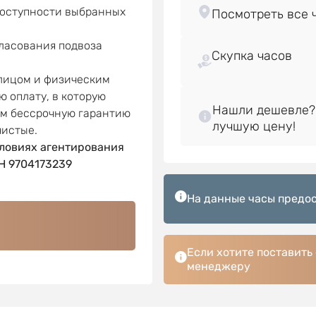
доступности выбранных
гласования подвоза
Скупка часов
 лицом и физическим
ю оплату, в которую
Нашли дешевле?
ем бессрочную гарантию
чистые.
ловиях агентирования
 9704173239
На данные часы предос
Если хотите поставить
менеджеру