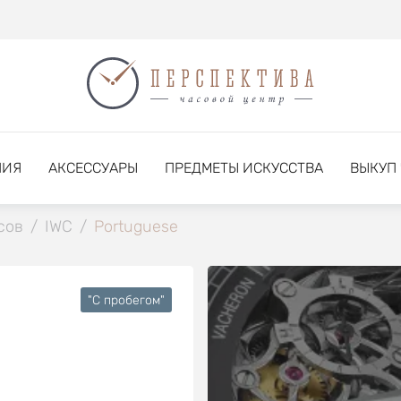
НИЯ
АКСЕССУАРЫ
ПРЕДМЕТЫ ИСКУССТВА
ВЫКУП
сов
/
IWC
/
Portuguese
"C пробегом"