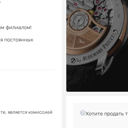
г
им филиалом!
ля постоянных
е
те, является комиссией