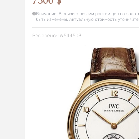
7300 $
Внимание! В связи с резким ростом цен на золот
быть изменены. Актуальную стоимость уточняйте
Референс: IW544503