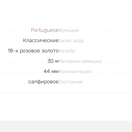
Portuguese
Функции
Классические
Запас хода
18-к розовое золото
Калибр
30 м
Материал ремешка
44 мм
Комплектация
сапфировое
Состояние