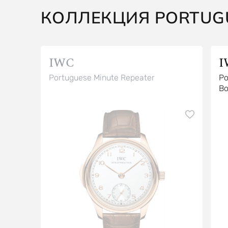
КОЛЛЕКЦИЯ PORTUG
IWC
I
Portuguese Minute Repeater
Po
Bo