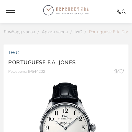
Ломбард часов
/
Архив часов
/
IWC
/
Portuguese F.A. Jone
IWC
PORTUGUESE F.A. JONES
Референс: IW544202