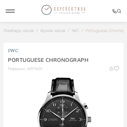
Ломбард часов
/
Архив часов
/
IWC
/
Portuguese Chronog
IWC
PORTUGUESE CHRONOGRAPH
Референс: IW371609