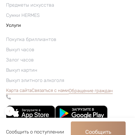
Предметы искусства
Сумки HERMES
Услуги
Покупка бриллиантов
Выкуп часов
Залог часов
Выкуп картин
Выкуп элитного алкоголя
Карта сайта
Связаться с нами
Обращение граждан
Сообщить
Сообщить о поступлении