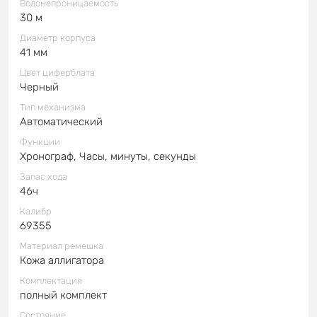
Водонепроницаемость
30 м
Диаметр корпуса
41 мм
Цвет циферблата
Черный
Тип механизма
Автоматический
Функции
Хронограф, Часы, минуты, секунды
Запас хода
46ч
Калибр
69355
Материал ремешка
Кожа аллигатора
Комплектация
полный комплект
Состояние