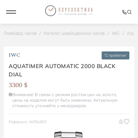
Ломбард часов
/
Каталог швейцарских часов
/
IWC
/
Aquat
IWC
"C пробегом"
AQUATIMER AUTOMATIC 2000 BLACK
DIAL
3300 $
Внимание! В связи с резким ростом цен на золото,
цены на изделия могут быть изменены. Актуальную
стоимость уточняйте у менеджеров.
Референс: IW356801