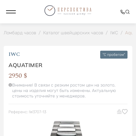
Ломбард часов
/
Каталог швейцарских часов
/
IWC
/
Aqua
IWC
"C пробегом"
AQUATIMER
2950 $
Внимание! В связи с резким ростом цен на золото,
цены на изделия могут быть изменены. Актуальную
стоимость уточняйте у менеджеров.
Референс: IW3707-13