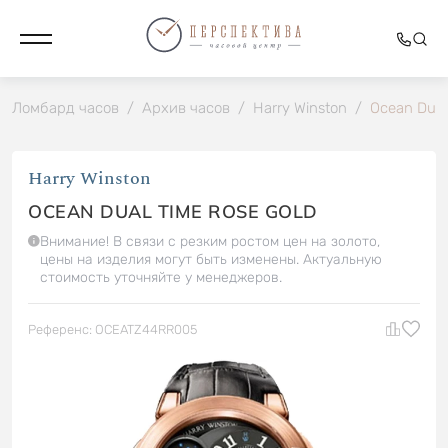
Ломбард часов
/
Архив часов
/
Harry Winston
/
Ocean Dual
Harry Winston
OCEAN DUAL TIME ROSE GOLD
Внимание! В связи с резким ростом цен на золото,
цены на изделия могут быть изменены. Актуальную
стоимость уточняйте у менеджеров.
Референс: OCEATZ44RR005