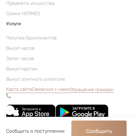
Предметы искусства
Сумки HERMES
Услуги
Покупка бриллиантов
Выкуп часов
Залог часов
Выкуп картин
Выкуп элитного алкоголя
Карта сайта
Связаться с нами
Обращение граждан
Сообщить
Сообщить о поступлении
©2004–2026, Часовой ломбард «Перспектива»