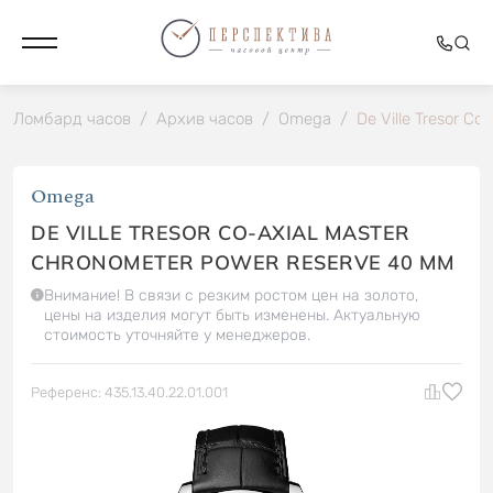
Ломбард часов
/
Архив часов
/
Omega
/
De Ville Tresor C
Omega
DE VILLE TRESOR CO-AXIAL MASTER
CHRONOMETER POWER RESERVE 40 MM
Внимание! В связи с резким ростом цен на золото,
цены на изделия могут быть изменены. Актуальную
стоимость уточняйте у менеджеров.
Референс: 435.13.40.22.01.001