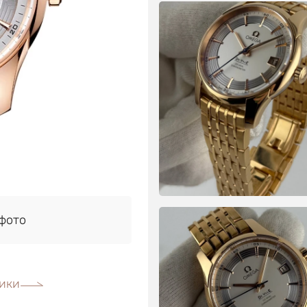
фото
ики