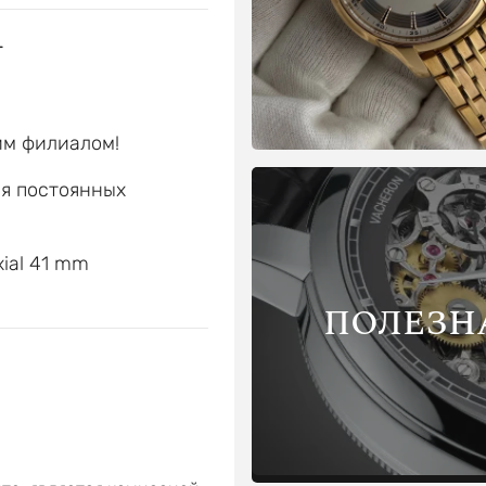
г
им филиалом!
ля постоянных
е
ial 41 mm
ПОЛЕЗН