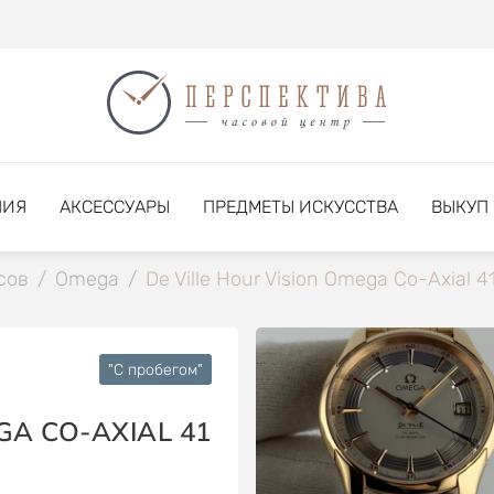
НИЯ
АКСЕССУАРЫ
ПРЕДМЕТЫ ИСКУССТВА
ВЫКУП
сов
/
Omega
/
De Ville Hour Vision Omega Co-Axial 
"C пробегом"
GA CO-AXIAL 41