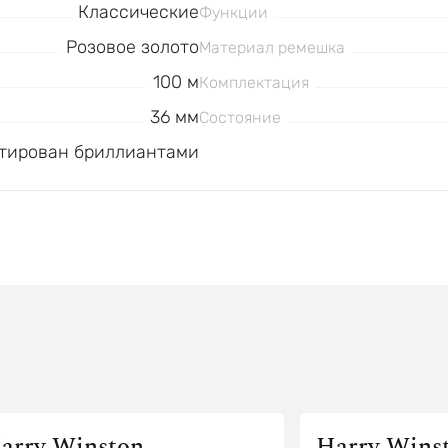
Классические
Функции
Розовое золото
Материал ремешка
100 м
Комплектация
36 мм
Состояние
стирован бриллиантами
arry Winston
Harry Wins