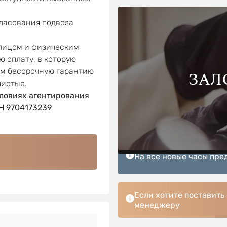
гласования подвоза
 лицом и физическим
ю оплату, в которую
ем бессрочную гарантию
ЗАЛ
чистые.
ловиях агентирования
 9704173239
На все новые часы пре
Если хотите поставить
менеджеру