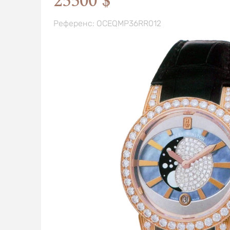
25500 $
Референс: OCEQMP36RR012