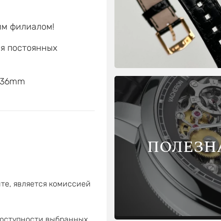
им филиалом!
ля постоянных
е
e 36mm
ПОЛЕЗН
те, является комиссией
доступности выбранных