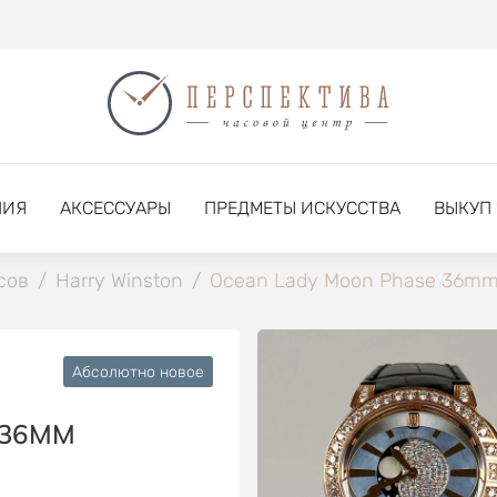
НИЯ
АКСЕССУАРЫ
ПРЕДМЕТЫ ИСКУССТВА
ВЫКУП
сов
/
Harry Winston
/
Ocean Lady Moon Phase 36m
Абсолютно новое
 36MM