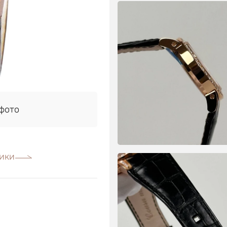
фото
ики